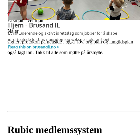
Trykk på linken over for å lese alle dokumenter vedrørende
Årsmøte. Vel møtt
Nå er
signert protokoll på nettside ,
også lov, org.plan og langtidsplan
også lagt inn. Takk til alle som møtte på årsmøte.
Rubic medlemssystem