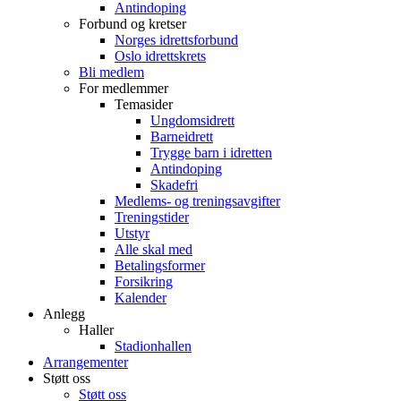
Antindoping
Forbund og kretser
Norges idrettsforbund
Oslo idrettskrets
Bli medlem
For medlemmer
Temasider
Ungdomsidrett
Barneidrett
Trygge barn i idretten
Antindoping
Skadefri
Medlems- og treningsavgifter
Treningstider
Utstyr
Alle skal med
Betalingsformer
Forsikring
Kalender
Anlegg
Haller
Stadionhallen
Arrangementer
Støtt oss
Støtt oss