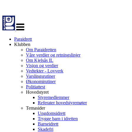
Veksle
navigasjon
Paraidrett
Klubben
Om Paraidretten
Våre verdier og retningslinjer
Om Kjelsås IL
Visjon og verdier
Vedtekter - Lovverk
Varslingsrutiner
Økonomirutiner
Politiattest
Hovedstyret
Styremedlemmer
Referater hovedstyremøter
Temasider
Ungdomsidrett
Trygge barn i idretten
Barneidrett
Skadefri