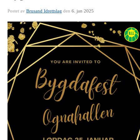
Postet av
Brusand Idrettslag
den
6. jan 2025