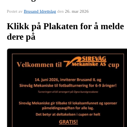
Postet av
Brusand Idrettslag
den
26. mar 2026
Klikk på Plakaten for å melde
dere på