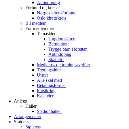
Antindoping
Forbund og kretser
Norges idrettsforbund
Oslo idrettskrets
Bli medlem
For medlemmer
Temasider
Ungdomsidrett
Barneidrett
Trygge barn i idretten
Antindoping
Skadefri
Medlems- og treningsavgifter
Treningstider
Utstyr
Alle skal med
Betalingsformer
Forsikring
Kalender
Anlegg
Haller
Stadionhallen
Arrangementer
Støtt oss
Støtt oss