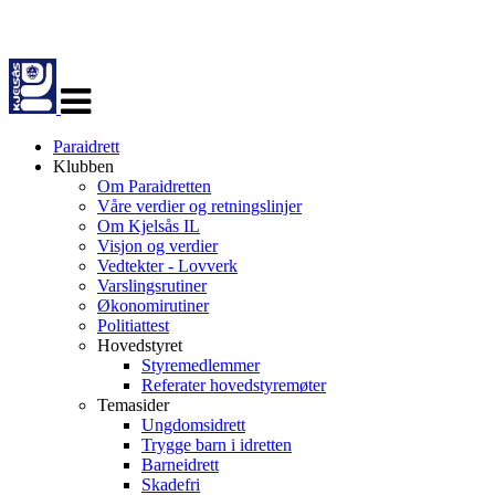
Veksle
navigasjon
Paraidrett
Klubben
Om Paraidretten
Våre verdier og retningslinjer
Om Kjelsås IL
Visjon og verdier
Vedtekter - Lovverk
Varslingsrutiner
Økonomirutiner
Politiattest
Hovedstyret
Styremedlemmer
Referater hovedstyremøter
Temasider
Ungdomsidrett
Trygge barn i idretten
Barneidrett
Skadefri