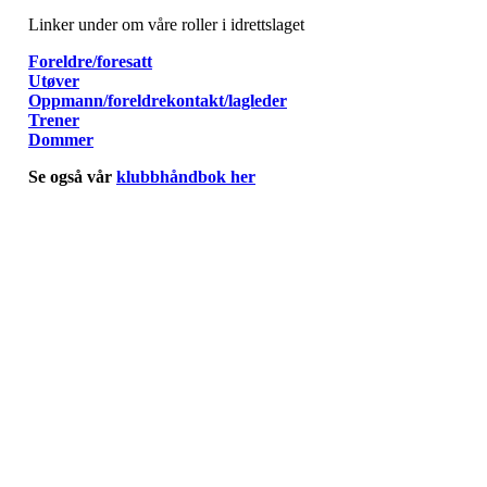
Linker under om våre roller i idrettslaget
Foreldre/foresatt
Utøver
Oppmann/foreldrekontakt/lagleder
Trener
Dommer
Se også vår
klubbhåndbok her
Kjelsås IL
Engebråtveien 11
inng. Neptunveien 8 -12
0493 Oslo
T:
9191 1913