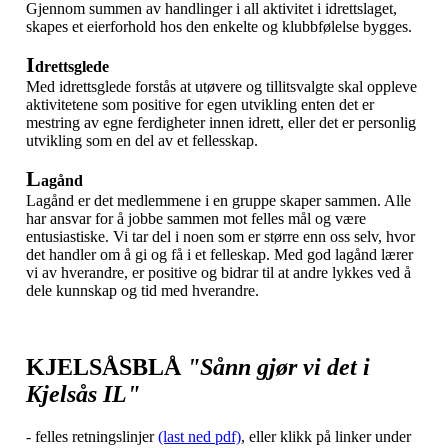
Gjennom summen av handlinger i all aktivitet i idrettslaget,
skapes et eierforhold hos den enkelte og klubbfølelse bygges.
I
drettsglede
Med idrettsglede forstås at utøvere og tillitsvalgte skal oppleve
aktivitetene som positive for egen utvikling enten det er
mestring av egne ferdigheter innen idrett, eller det er personlig
utvikling som en del av et fellesskap.
L
agånd
Lagånd er det medlemmene i en gruppe skaper sammen. Alle
har ansvar for å jobbe sammen mot felles mål og være
entusiastiske. Vi tar del i noen som er større enn oss selv, hvor
det handler om å gi og få i et felleskap. Med god lagånd lærer
vi av hverandre, er positive og bidrar til at andre lykkes ved å
dele kunnskap og tid med hverandre.
KJELSÅSBLÅ
"Sånn gjør vi det i
Kjelsås IL"
- felles retningslinjer
(last ned pdf)
, eller klikk på linker under