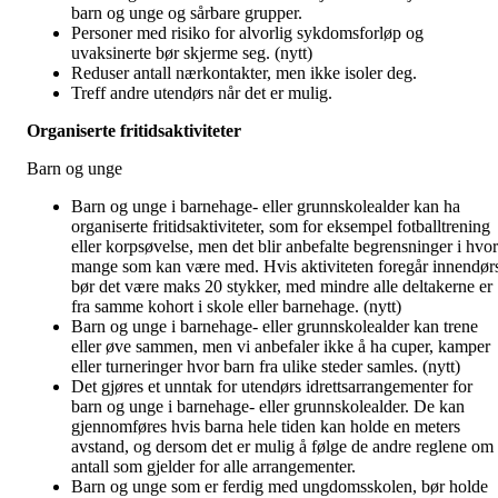
barn og unge og sårbare grupper.
Personer med risiko for alvorlig sykdomsforløp og
uvaksinerte bør skjerme seg. (nytt)
Reduser antall nærkontakter, men ikke isoler deg.
Treff andre utendørs når det er mulig.
Organiserte fritidsaktiviteter
Barn og unge
Barn og unge i barnehage- eller grunnskolealder kan ha
organiserte fritidsaktiviteter, som for eksempel fotballtrening
eller korpsøvelse, men det blir anbefalte begrensninger i hvor
mange som kan være med. Hvis aktiviteten foregår innendør
bør det være maks 20 stykker, med mindre alle deltakerne er
fra samme kohort i skole eller barnehage. (nytt)
Barn og unge i barnehage- eller grunnskolealder kan trene
eller øve sammen, men vi anbefaler ikke å ha cuper, kamper
eller turneringer hvor barn fra ulike steder samles. (nytt)
Det gjøres et unntak for utendørs idrettsarrangementer for
barn og unge i barnehage- eller grunnskolealder. De kan
gjennomføres hvis barna hele tiden kan holde en meters
avstand, og dersom det er mulig å følge de andre reglene om
antall som gjelder for alle arrangementer.
Barn og unge som er ferdig med ungdomsskolen, bør holde