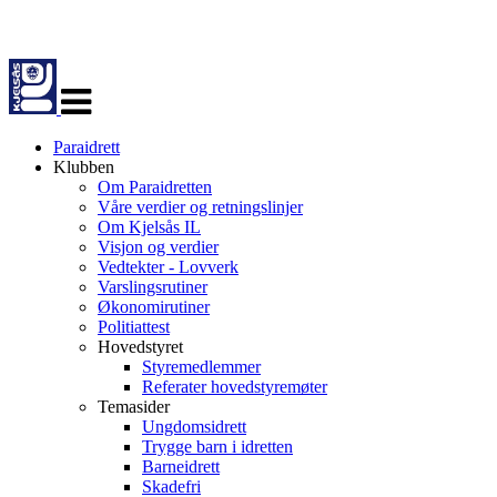
Veksle
navigasjon
Paraidrett
Klubben
Om Paraidretten
Våre verdier og retningslinjer
Om Kjelsås IL
Visjon og verdier
Vedtekter - Lovverk
Varslingsrutiner
Økonomirutiner
Politiattest
Hovedstyret
Styremedlemmer
Referater hovedstyremøter
Temasider
Ungdomsidrett
Trygge barn i idretten
Barneidrett
Skadefri