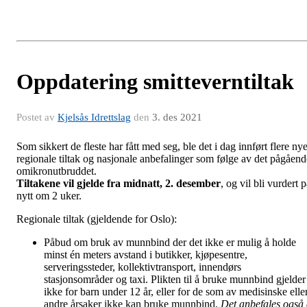
Oppdatering smitteverntiltak
Postet av
Kjelsås Idrettslag
den
3. des 2021
Som sikkert de fleste har fått med seg, ble det i dag innført flere ny
regionale tiltak og nasjonale anbefalinger som følge av det pågåend
omikronutbruddet.
Tiltakene vil gjelde fra midnatt, 2. desember
, og vil bli vurdert 
nytt om 2 uker.
Regionale tiltak (gjeldende for Oslo):
Påbud om bruk av munnbind der det ikke er mulig å holde
minst én meters avstand i butikker, kjøpesentre,
serveringssteder, kollektivtransport, innendørs
stasjonsområder og taxi. Plikten til å bruke munnbind gjelder
ikke for barn under 12 år, eller for de som av medisinske elle
andre årsaker ikke kan bruke munnbind.
Det anbefales også