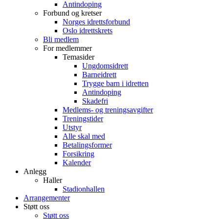
Antindoping
Forbund og kretser
Norges idrettsforbund
Oslo idrettskrets
Bli medlem
For medlemmer
Temasider
Ungdomsidrett
Barneidrett
Trygge barn i idretten
Antindoping
Skadefri
Medlems- og treningsavgifter
Treningstider
Utstyr
Alle skal med
Betalingsformer
Forsikring
Kalender
Anlegg
Haller
Stadionhallen
Arrangementer
Støtt oss
Støtt oss