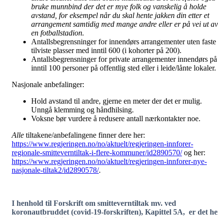
bruke munnbind der det er mye folk og vanskelig å holde
avstand, for eksempel når du skal hente jakken din etter et
arrangement samtidig med mange andre eller er på vei ut av
en fotballstadion.
Antallsbegrensninger for innendørs arrangementer uten faste
tilviste plasser med inntil 600 (i kohorter på 200).
Antallsbegrensninger for private arrangementer innendørs på
inntil 100 personer på offentlig sted eller i leide/lånte lokaler.
Nasjonale anbefalinger:
Hold avstand til andre, gjerne en meter der det er mulig.
Unngå klemming og håndhilsing.
Voksne bør vurdere å redusere antall nærkontakter noe.
Alle
tiltakene/anbefalingene finner dere her:
https://www.regjeringen.no/no/aktuelt/regjeringen-innforer-
regionale-smitteverntiltak-i-flere-kommuner/id2890570/
og her:
https://www.regjeringen.no/no/aktuelt/regjeringen-innforer-nye-
nasjonale-tiltak2/id2890578/
.
I henhold til Forskrift om smitteverntiltak mv. ved
koronautbruddet (covid-19-forskriften), Kapittel 5A, er det he