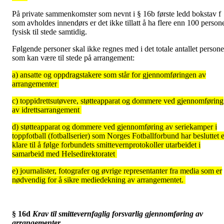
På private sammenkomster som nevnt i § 16b første ledd bokstav f
som avholdes innendørs er det ikke tillatt å ha flere enn 100 person
fysisk til stede samtidig.
Følgende personer skal ikke regnes med i det totale antallet persone
som kan være til stede på arrangement:
a) ansatte og oppdragstakere som står for gjennomføringen av
arrangementer
c) toppidrettsutøvere, støtteapparat og dommere ved gjennomføring
av idrettsarrangement
d) støtteapparat og dommere ved gjennomføring av seriekamper i
toppfotball (fotballserier) som Norges Fotballforbund har besluttet e
klare til å følge forbundets smittevernprotokoller utarbeidet i
samarbeid med Helsedirektoratet
e) journalister, fotografer og øvrige representanter fra media som er
nødvendig for å sikre mediedekning av arrangementet.
§ 16d
Krav til smittevernfaglig forsvarlig gjennomføring av
arrangementer