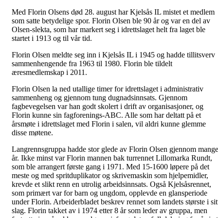
Med Florin Olsens død 28. august har Kjelsås IL mistet et medlem
som satte betydelige spor. Florin Olsen ble 90 år og var en del av
Olsen-slekta, som har markert seg i idrettslaget helt fra laget ble
startet i 1913 og til vår tid.
Florin Olsen meldte seg inn i Kjelsås IL i 1945 og hadde tillitsverv
sammenhengende fra 1963 til 1980. Florin ble tildelt
æresmedlemskap i 2011.
Florin Olsen la ned utallige timer for idrettslaget i administrativ
sammenheng og gjennom tung dugnadsinnsats. Gjennom
fagbevegelsen var han godt skolert i drift av organisasjoner, og
Florin kunne sin fagforenings-ABC. Alle som har deltatt på et
årsmøte i idrettslaget med Florin i salen, vil aldri kunne glemme
disse møtene.
Langrennsgruppa hadde stor glede av Florin Olsen gjennom mang
år. Ikke minst var Florin mannen bak turrennet Lillomarka Rundt,
som ble arrangert første gang i 1971. Med 15-1600 løpere på det
meste og med spritduplikator og skrivemaskin som hjelpemidler,
krevde et slikt renn en utrolig arbeidsinnsats. Også Kjelsåsrennet,
som primært var for barn og ungdom, opplevde en glansperiode
under Florin. Arbeiderbladet beskrev rennet som landets største i sit
slag. Florin takket av i 1974 etter 8 år som leder av gruppa, men