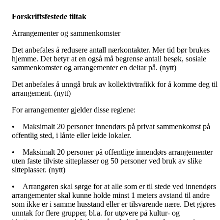
Forskriftsfestede tiltak
Arrangementer og sammenkomster
Det anbefales å redusere antall nærkontakter. Mer tid bør brukes
hjemme. Det betyr at en også må begrense antall besøk, sosiale
sammenkomster og arrangementer en deltar på. (nytt)
Det anbefales å unngå bruk av kollektivtrafikk for å komme deg til
arrangement. (nytt)
For arrangementer gjelder disse reglene:
•
Maksimalt 20 personer innendørs på privat sammenkomst på
offentlig sted, i lånte eller leide lokaler.
•
Maksimalt 20 personer på offentlige innendørs arrangementer
uten faste tilviste sitteplasser og 50 personer ved bruk av slike
sitteplasser. (nytt)
•
Arrangøren skal sørge for at alle som er til stede ved innendørs
arrangementer skal kunne holde minst 1 meters avstand til andre
som ikke er i samme husstand eller er tilsvarende nære. Det gjøres
unntak for flere grupper, bl.a. for utøvere på kultur- og