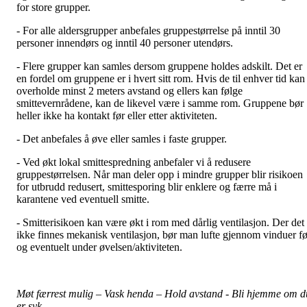
for store grupper.
- For alle aldersgrupper anbefales gruppestørrelse på inntil 30
personer innendørs og inntil 40 personer utendørs.
- Flere grupper kan samles dersom gruppene holdes adskilt. Det er
en fordel om gruppene er i hvert sitt rom. Hvis de til enhver tid kan
overholde minst 2 meters avstand og ellers kan følge
smittevernrådene, kan de likevel være i samme rom. Gruppene bør
heller ikke ha kontakt før eller etter aktiviteten.
- Det anbefales å øve eller samles i faste grupper.
- Ved økt lokal smittespredning anbefaler vi å redusere
gruppestørrelsen. Når man deler opp i mindre grupper blir risikoen
for utbrudd redusert, smittesporing blir enklere og færre må i
karantene ved eventuell smitte.
- Smitterisikoen kan være økt i rom med dårlig ventilasjon. Der det
ikke finnes mekanisk ventilasjon, bør man lufte gjennom vinduer fø
og eventuelt under øvelsen/aktiviteten.
Møt færrest mulig – Vask henda – Hold avstand - Bli hjemme om d
er syk