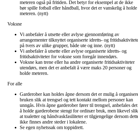
meteren også på fritiden. Det betyr for eksempel at de ikke
bør spille fotball eller håndball, hvor det er vanskelig å holde
meteren. (nytt)
Voksne
Vi anbefaler å utsette eller avlyse gjennomføring av
arrangementer tilknyttet organiserte idretts- og fritidsaktivitet
på tvers av ulike grupper, både ute og inne. (nytt)
Vi anbefaler å utsette eller avlyse organiserte idretts- og
fritidsaktiviteter for voksne som foregår innendørs.
Voksne kan trene eller ha andre organiserte fritidsaktiviteter
utendørs, men det er anbefalt å være maks 20 personer og
holde meteren.
For alle
Garderober kan holdes åpne dersom det er mulig å organiser
bruken slik at trengsel og tett kontakt mellom personer kan
unngås. Hvis åpne garderober fører til trengsel, anbefales det
å holde garderobene stengt for ordinær bruk, men likevel slik
at toaletter og håndvaskfasiliteter er tilgjengelige dersom dett
ikke finnes andre steder i lokalene.
Se egen nyhetssak om toppidrett.