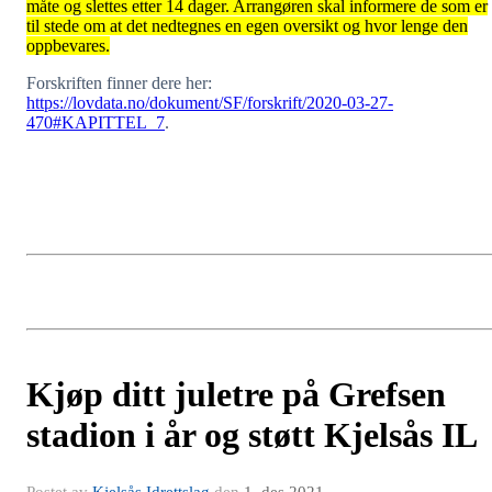
måte og slettes etter 14 dager. Arrangøren skal informere de som er
til stede om at det nedtegnes en egen oversikt og hvor lenge den
oppbevares.
Forskriften finner dere her:
https://lovdata.no/dokument/SF/forskrift/2020-03-27-
470#KAPITTEL_7
.
Kjøp ditt juletre på Grefsen
stadion i år og støtt Kjelsås IL
Postet av
Kjelsås Idrettslag
den
1. des 2021