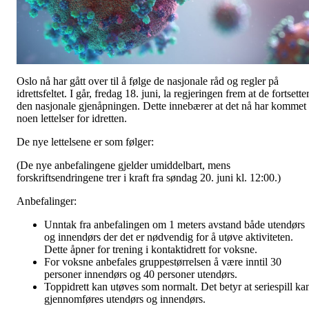
Oslo nå har gått over til å følge de nasjonale råd og regler på
idrettsfeltet. I går, fredag 18. juni, la regjeringen frem at de fortsette
den nasjonale gjenåpningen. Dette innebærer at det nå har kommet
noen lettelser for idretten.
De nye lettelsene er som følger:
(De nye anbefalingene gjelder umiddelbart, mens
forskriftsendringene trer i kraft fra søndag 20. juni kl. 12:00.)
Anbefalinger:
Unntak fra anbefalingen om 1 meters avstand både utendørs
og innendørs der det er nødvendig for å utøve aktiviteten.
Dette åpner for trening i kontaktidrett for voksne.
For voksne anbefales gruppestørrelsen å være inntil 30
personer innendørs og 40 personer utendørs.
Toppidrett kan utøves som normalt. Det betyr at seriespill ka
gjennomføres utendørs og innendørs.