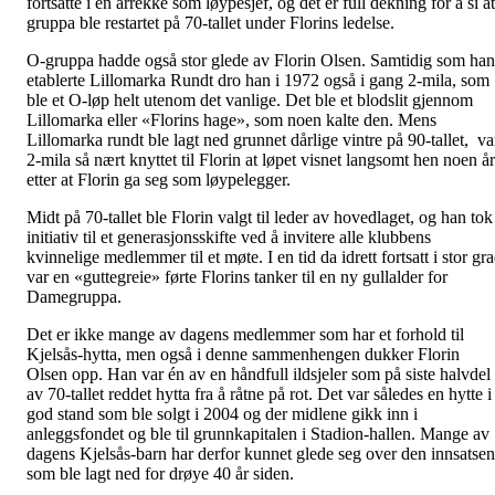
fortsatte i en årrekke som løypesjef, og det er full dekning for å si at
gruppa ble restartet på 70-tallet under Florins ledelse.
O-gruppa hadde også stor glede av Florin Olsen. Samtidig som han
etablerte Lillomarka Rundt dro han i 1972 også i gang 2-mila, som
ble et O-løp helt utenom det vanlige. Det ble et blodslit gjennom
Lillomarka eller «Florins hage», som noen kalte den. Mens
Lillomarka rundt ble lagt ned grunnet dårlige vintre på 90-tallet, va
2-mila så nært knyttet til Florin at løpet visnet langsomt hen noen år
etter at Florin ga seg som løypelegger.
Midt på 70-tallet ble Florin valgt til leder av hovedlaget, og han tok
initiativ til et generasjonsskifte ved å invitere alle klubbens
kvinnelige medlemmer til et møte. I en tid da idrett fortsatt i stor gr
var en «guttegreie» førte Florins tanker til en ny gullalder for
Damegruppa.
Det er ikke mange av dagens medlemmer som har et forhold til
Kjelsås-hytta, men også i denne sammenhengen dukker Florin
Olsen opp. Han var én av en håndfull ildsjeler som på siste halvdel
av 70-tallet reddet hytta fra å råtne på rot. Det var således en hytte i
god stand som ble solgt i 2004 og der midlene gikk inn i
anleggsfondet og ble til grunnkapitalen i Stadion-hallen. Mange av
dagens Kjelsås-barn har derfor kunnet glede seg over den innsatsen
som ble lagt ned for drøye 40 år siden.