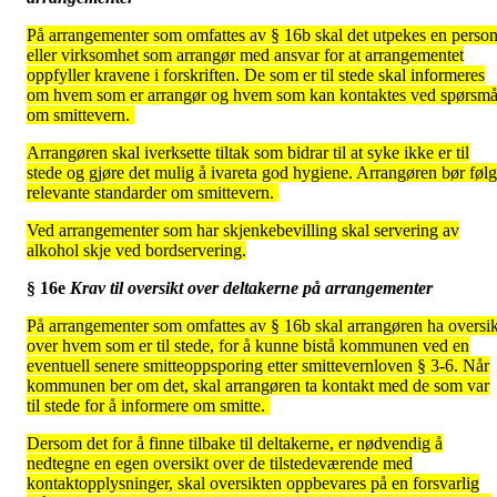
På arrangementer som omfattes av § 16b skal det utpekes en perso
eller virksomhet som arrangør med ansvar for at arrangementet
oppfyller kravene i forskriften. De som er til stede skal informeres
om hvem som er arrangør og hvem som kan kontaktes ved spørsmå
om smittevern.
Arrangøren skal iverksette tiltak som bidrar til at syke ikke er til
stede og gjøre det mulig å ivareta god hygiene. Arrangøren bør føl
relevante standarder om smittevern.
Ved arrangementer som har skjenkebevilling skal servering av
alkohol skje ved bordservering.
§ 16e
Krav til oversikt over deltakerne på arrangementer
På arrangementer som omfattes av § 16b skal arrangøren ha oversik
over hvem som er til stede, for å kunne bistå kommunen ved en
eventuell senere smitteoppsporing etter smittevernloven § 3-6. Når
kommunen ber om det, skal arrangøren ta kontakt med de som var
til stede for å informere om smitte.
Dersom det for å finne tilbake til deltakerne, er nødvendig å
nedtegne en egen oversikt over de tilstedeværende med
kontaktopplysninger, skal oversikten oppbevares på en forsvarlig