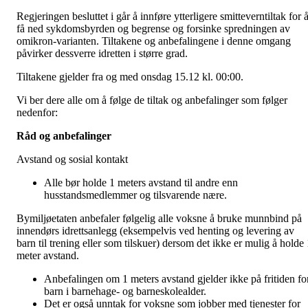
Regjeringen besluttet i går å innføre ytterligere smitteverntiltak for 
få ned sykdomsbyrden og begrense og forsinke spredningen av
omikron-varianten. Tiltakene og anbefalingene i denne omgang
påvirker dessverre idretten i større grad.
Tiltakene gjelder fra og med onsdag 15.12 kl. 00:00.
Vi ber dere alle om å følge de tiltak og anbefalinger som følger
nedenfor:
Råd og anbefalinger
Avstand og sosial kontakt
Alle bør holde 1 meters avstand til andre enn
husstandsmedlemmer og tilsvarende nære.
Bymiljøetaten anbefaler følgelig alle voksne å bruke munnbind på
innendørs idrettsanlegg (eksempelvis ved henting og levering av
barn til trening eller som tilskuer) dersom det ikke er mulig å holde 
meter avstand.
Anbefalingen om 1 meters avstand gjelder ikke på fritiden fo
barn i barnehage- og barneskolealder.
Det er også unntak for voksne som jobber med tjenester for