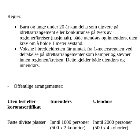
Regler:
Barn og unge under 20 år kan delta som utøvere på
idrettsarrangement eller konkurranse på tvers av
regioner/kretser (nasjonalt), både utendørs og innendørs, ute
krav om å holde 1 meter avstand.
Voksne i breddeidretten får unntak fra 1-metersregelen ved
deltakelse på idrettsarrangementer som kamper og stevner
innen regionen/kretsen. Dette gjelder både utendørs og
innendørs.
-
Offentlige arrangementer:
Uten test eller
Innendørs
Utendørs
koronasertifikat
Faste tilviste plasser
Inntil 1000 personer
Inntil 2000 personer
(500 x 2 kohorter)
(500 x 4 kohorter)