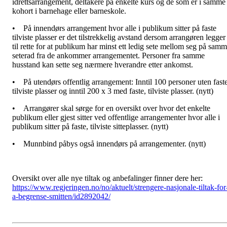
idrettsarrangement, deltakere på enkelte kurs og de som er i samme
kohort i barnehage eller barneskole.
•
På innendørs arrangement hvor alle i publikum sitter på faste
tilviste plasser er det tilstrekkelig avstand dersom arrangøren legger
til rette for at publikum har minst ett ledig sete mellom seg på sam
seterad fra de ankommer arrangementet. Personer fra samme
husstand kan sette seg nærmere hverandre etter ankomst.
•
På utendørs offentlig arrangement: Inntil 100 personer uten faste
tilviste plasser og inntil 200 x 3 med faste, tilviste plasser. (nytt)
•
Arrangører skal sørge for en oversikt over hvor det enkelte
publikum eller gjest sitter ved offentlige arrangementer hvor alle i
publikum sitter på faste, tilviste sitteplasser. (nytt)
•
Munnbind påbys også innendørs på arrangementer. (nytt)
Oversikt over alle nye tiltak og anbefalinger finner dere her:
https://www.regjeringen.no/no/aktuelt/strengere-nasjonale-tiltak-for
a-begrense-smitten/id2892042/