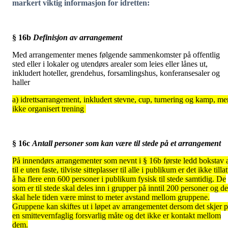
markert viktig informasjon for idretten:
§ 16b
Definisjon av arrangement
Med arrangementer menes følgende sammenkomster på offentlig
sted eller i lokaler og utendørs arealer som leies eller lånes ut,
inkludert hoteller, grendehus, forsamlingshus, konferansesaler og
haller
a) idrettsarrangement, inkludert stevne, cup, turnering og kamp, me
ikke organisert trening
§ 16c
Antall personer som kan være til stede på et arrangement
På innendørs arrangementer som nevnt i § 16b første ledd bokstav 
til e uten faste, tilviste sitteplasser til alle i publikum er det ikke tillat
å ha flere enn 600 personer i publikum fysisk til stede samtidig. De
som er til stede skal deles inn i grupper på inntil 200 personer og de
skal hele tiden være minst to meter avstand mellom gruppene.
Gruppene kan skiftes ut i løpet av arrangementet dersom det skjer 
en smittevernfaglig forsvarlig måte og det ikke er kontakt mellom
dem.