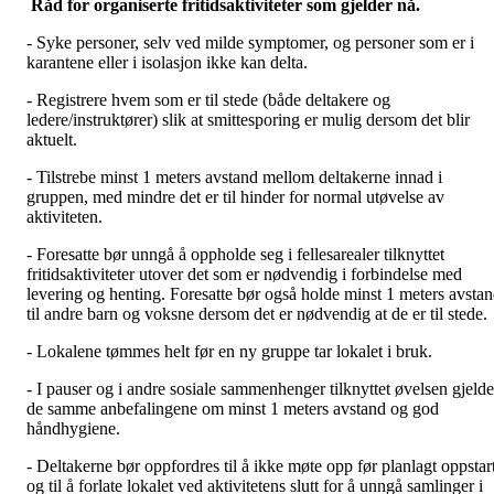
Råd for organiserte fritidsaktiviteter som
gjelder
nå.
- Syke personer, selv ved milde symptomer, og personer som er i
karantene eller i isolasjon ikke kan delta.
- Registrere hvem som er til stede (både deltakere og
ledere/instruktører) slik at smittesporing er mulig dersom det blir
aktuelt.
- Tilstrebe minst 1 meters avstand mellom deltakerne innad i
gruppen, med mindre det er til hinder for normal utøvelse av
aktiviteten.
- Foresatte bør unngå å oppholde seg i fellesarealer tilknyttet
fritidsaktiviteter utover det som er nødvendig i forbindelse med
levering og henting. Foresatte bør også holde minst 1 meters avsta
til andre barn og voksne dersom det er nødvendig at de er til stede.
- Lokalene tømmes helt før en ny gruppe tar lokalet i bruk.
- I pauser og i andre sosiale sammenhenger tilknyttet øvelsen gjelde
de samme anbefalingene om minst 1 meters avstand og god
håndhygiene.
- Deltakerne bør oppfordres til å ikke møte opp før planlagt oppstar
og til å forlate lokalet ved aktivitetens slutt for å unngå samlinger i