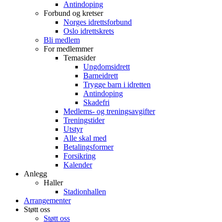
Antindoping
Forbund og kretser
Norges idrettsforbund
Oslo idrettskrets
Bli medlem
For medlemmer
Temasider
Ungdomsidrett
Barneidrett
Trygge barn i idretten
Antindoping
Skadefri
Medlems- og treningsavgifter
Treningstider
Utstyr
Alle skal med
Betalingsformer
Forsikring
Kalender
Anlegg
Haller
Stadionhallen
Arrangementer
Støtt oss
Støtt oss