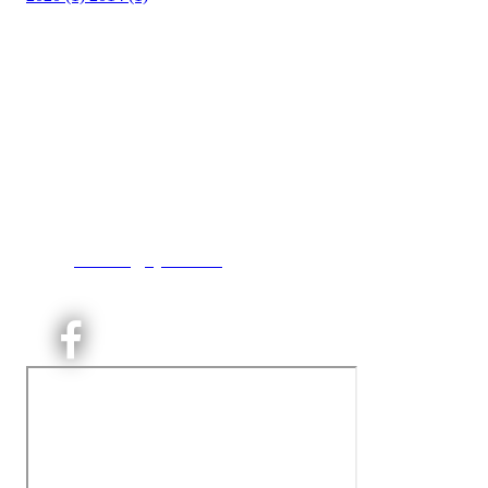
Kjelsås IL
Engebråtveien 11
inng. Neptunveien 8 -12
0493 Oslo
T:
9191 1913
E:
kontoret@kjelsaas.no
Orgnr: ‍975 663 450