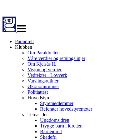
Veksle
navigasjon
Paraidrett
Klubben
Om Paraidretten
Våre verdier og retningslinjer
Om Kjelsås IL
Visjon og verdier
Vedtekter - Lovverk
Varslingsrutiner
Økonomirutiner
Politiattest
Hovedstyret
Styremedlemmer
Referater hovedstyremøter
Temasider
Ungdomsidrett
Trygge barn i idretten
Barneidrett
Skadefri